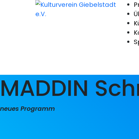
P
Ü
K
K
S
MADDIN Sch
neues Programm