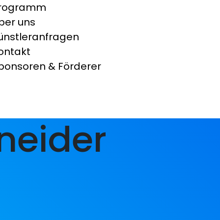
rogramm
ber uns
ünstleranfragen
ontakt
ponsoren & Förderer
neider