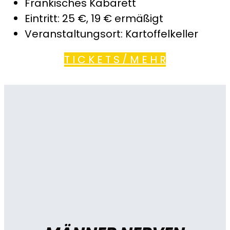
Fränkisches Kabarett
Eintritt: 25 €, 19 € ermäßigt
Veranstaltungsort: Kartoffelkeller
T I C K E T S / M E H R