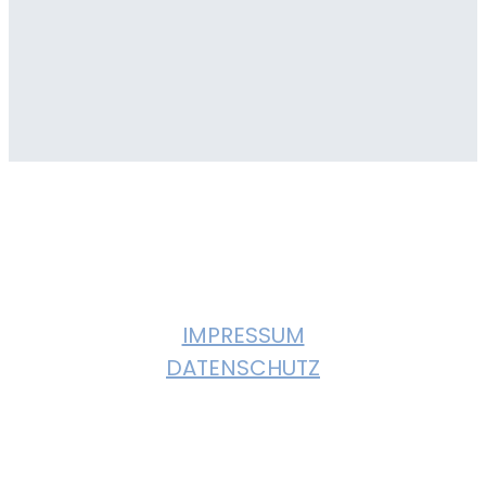
© 2023, KULTURVEREIN GIEBELSTADT. All
Rights Reserved
IMPRESSUM
DATENSCHUTZ
Instagram
Facebook